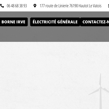
06 48 68 38 93
177 route de Linierie 76190 Hautot Le Vatois
BORNE IRVE
ÉLECTRICITÉ GÉNÉRALE
CONTACTEZ-