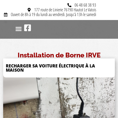
06 48 68 38 93
177 route de Linierie 76190 Hautot Le Vatois
Ouvert de 8h à 19 du lundi au vendredi. Jusqu'à 13h le samedi
MISE EN CONFORMITÉ
ÉLECTRICITÉ GÉNÉRALE
SYSTÈME D’INTERPHONIE
CÂBLAGE D’ARMOIRE
CHAUFFAGE ÉLECTRIQUE
Installation de Borne IRVE
RECHARGER SA VOITURE ÉLECTRIQUE À LA
MAISON