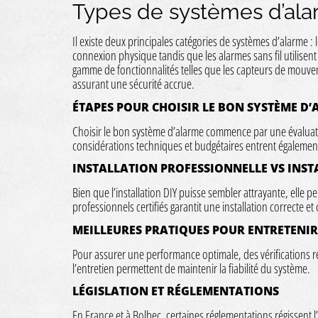
Types de systèmes d’ala
Il existe deux principales catégories de systèmes d’alarme : le
connexion physique tandis que les alarmes sans fil utilis
gamme de fonctionnalités telles que les capteurs de mouveme
assurant une sécurité accrue.
ÉTAPES POUR CHOISIR LE BON SYSTÈME D
Choisir le bon système d’alarme commence par une évaluati
considérations techniques et budgétaires entrent également 
INSTALLATION PROFESSIONNELLE VS INST
Bien que l’installation DIY puisse sembler attrayante, elle pe
professionnels certifiés garantit une installation correcte 
MEILLEURES PRATIQUES POUR ENTRETENIR
Pour assurer une performance optimale, des vérifications r
l’entretien permettent de maintenir la fiabilité du système.
LÉGISLATION ET RÉGLEMENTATIONS
En France et à Bolbec, certaines réglementations régissent 