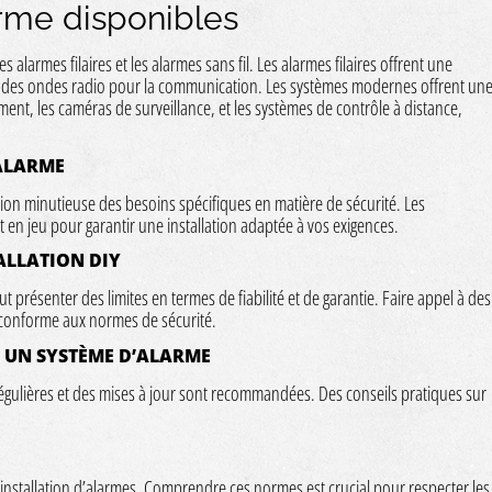
rme disponibles
s alarmes filaires et les alarmes sans fil. Les alarmes filaires offrent une
ent des ondes radio pour la communication. Les systèmes modernes offrent un
nt, les caméras de surveillance, et les systèmes de contrôle à distance,
’ALARME
on minutieuse des besoins spécifiques en matière de sécurité. Les
en jeu pour garantir une installation adaptée à vos exigences.
ALLATION DIY
ut présenter des limites en termes de fiabilité et de garantie. Faire appel à des
et conforme aux normes de sécurité.
 UN SYSTÈME D’ALARME
égulières et des mises à jour sont recommandées. Des conseils pratiques sur
l’installation d’alarmes. Comprendre ces normes est crucial pour respecter les