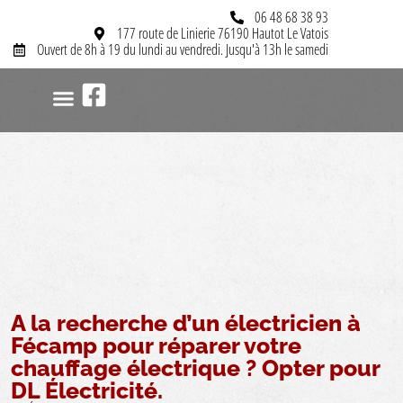
06 48 68 38 93
177 route de Linierie 76190 Hautot Le Vatois
Ouvert de 8h à 19 du lundi au vendredi. Jusqu'à 13h le samedi
MISE EN CONFORMITÉ
ÉLECTRICITÉ GÉNÉRALE
SYSTÈME D’INTERPHONIE
CÂBLAGE D’ARMOIRE
CHAUFFAGE ÉLECTRIQUE
A la recherche d’un électricien à
Fécamp pour réparer votre
chauffage électrique ? Opter pour
DL Électricité.