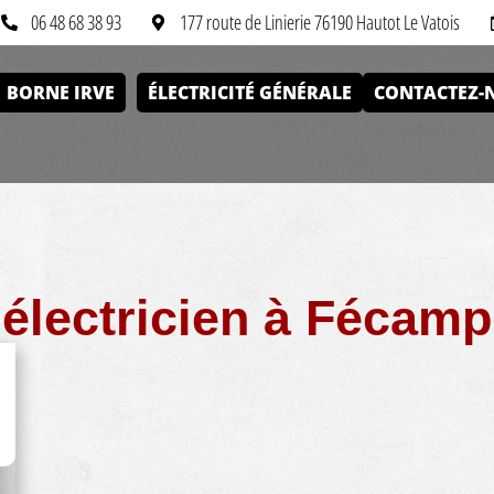
06 48 68 38 93
177 route de Linierie 76190 Hautot Le Vatois
BORNE IRVE
ÉLECTRICITÉ GÉNÉRALE
CONTACTEZ-
électricien à Fécamp